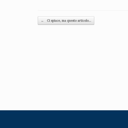
Navigazione articolo
←
Ci spiace, ma questo articolo…