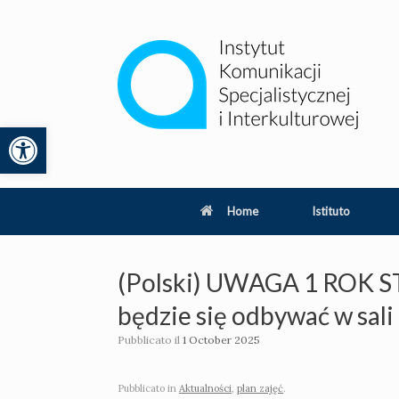
Vai
al
contenuto
Apri la barra degli strumenti
lity
Home
Istituto
(Polski) UWAGA 1 ROK ST.
będzie się odbywać w sali
Pubblicato il
1 October 2025
Pubblicato in
Aktualności
,
plan zajęć
.