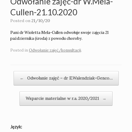
Odwołanie zajęć-dr W.Mela-
Cullen-21.10.2020
Posted on
21/10/20
Pani dr Wioletta Mela-Cullen odwołuje swoje zajęcia 21
października (środa) z powodu choroby.
Posted in
Odwołanie zajęć/konsultacji
.
Post navigation
←
Odwołanie zajęć – dr E.Walendziak-Genco…
Wsparcie materialne w r.a. 2020/2021
→
Język: