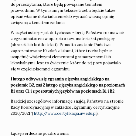
do przeczytania, które będą powiązane tematem
przewodnim. W tym samym tekście trzeba będzie także
opisać własne doświadczenie lub wyrazić własną opinię
związaną z tematem zadania.
W części ustnej – jak dotychczas – będą Państwo rozmawiać
z egzaminatorem w oparciu o tzw. materiał stymulujący
(obrazek lub krótki tekst). Ponadto zostanie Państwu
zaprezentowane 10 zdań z lukami, które trzeba będzie
uzupełnić właściwymi elementami gramatycznymi lub
leksykalnymi. Jest to ćwiczenie, które do tej pory pojawiało
się w części pisemnej egzaminu.
1 lutego odbywa się egzamin z języka angielskiego na
poziomie B2, zaś 2 lutego z języka angielskiego na poziomach
B1 oraz C1 i z pozostałych języków na poziomach B1 i B2.
Bardziej szczegółowe informacje znajdą Państwo na stronie
Rady Koordynacyjnej w zakładce „Egzaminy certyfikacyjne
2020/2021”(
http://www.certyfikacja.uw.edu.pl
).
Łączę serdeczne pozdrowienia,