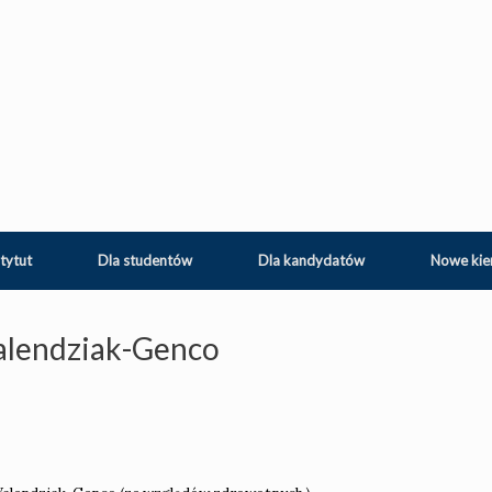
tytut
Dla studentów
Dla kandydatów
Nowe kie
Walendziak-Genco