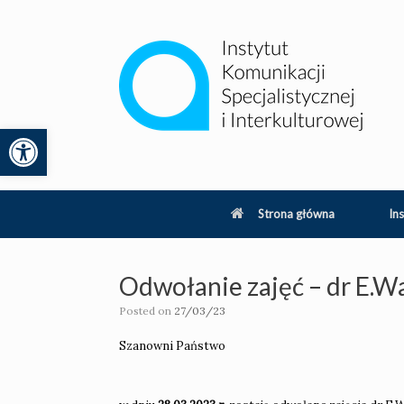
Skip
to
content
Otwórz pasek narzędzi
lity
Strona główna
Ins
Odwołanie zajęć – dr E.
Posted on
27/03/23
Szanowni Państwo