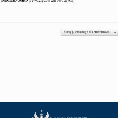
.Walendziak-Genco (ze względów zdrowotnych )
Kursy j. włoskiego dla studentów:…
→