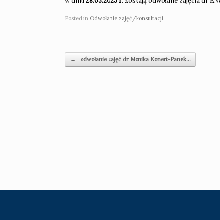
w dniu
28.03.2023 r
. zostają odwołane zajęcia dr E
Posted in
Odwołanie zajęć/konsultacji
.
Post navigation
←
odwołanie zajęć dr Monika Konert-Panek…