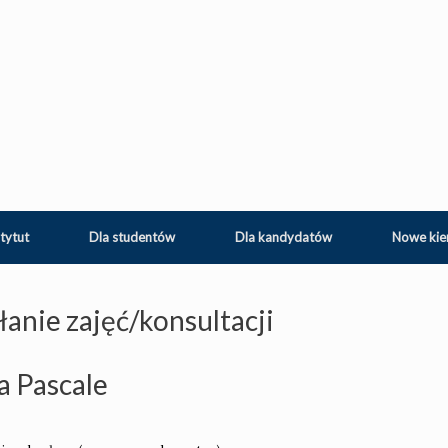
tytut
Dla studentów
Dla kandydatów
Nowe kie
anie zajęć/konsultacji
a Pascale