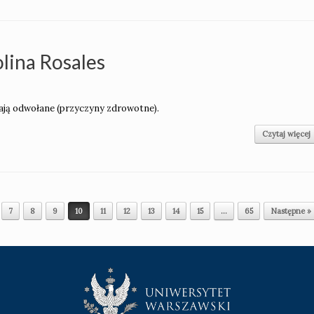
lina Rosales
stają odwołane (przyczyny zdrowotne).
Czytaj więcej
7
8
9
10
11
12
13
14
15
…
65
Następne »