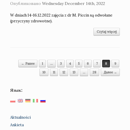
Опубликовано
Wednesday December 14th, 2022
W dniach 14-16.12.2022 zajęcia z dr M. Piccin są odwołane
(przyczyny zdrowotne).
Czytaj więcej
Навигация по записям
← Ранее
1
…
3
4
5
6
7
8
9
10
11
12
13
…
28
Далее →
Язык:
Aktualności
Ankieta