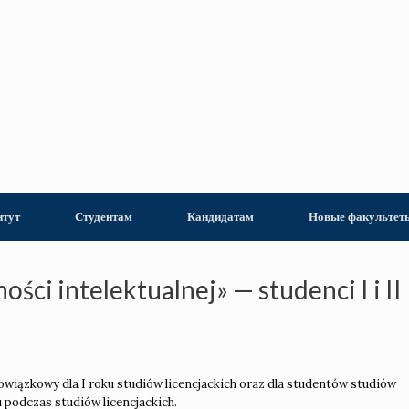
итут
Студентам
Кандидатам
Новые факультет
ości intelektualnej» — studenci I i II
owiązkowy dla I roku studiów licencjackich oraz dla studentów studiów
u podczas studiów licencjackich.