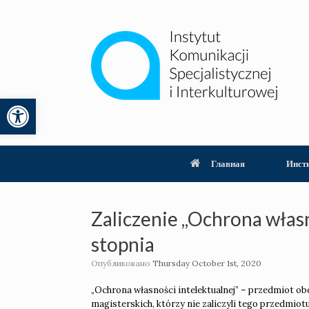
Перейти
к
содержанию
Открыть панель инструментов
lity
Главная
Инст
Zaliczenie ,,Ochrona własn
stopnia
Опубликовано
Thursday October 1st, 2020
„Ochrona własności intelektualnej” – przedmiot ob
magisterskich, którzy nie zaliczyli tego przedmiot