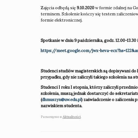
Zajęcia odbędą się
9.10.2020
w formie zdalnej na G
terminem. Szkolenie kończy się testem zaliczenio
formie elektronicznej.
Spotkanie w dniu 9 października, godz. 12.00-13.30 i
https://meet.google.com/jwx-heva-ecx?hs=122&a
Studenci studiów magisterskich
są dopisywani do 
przypadku, gdy nie zaliczyli takiego szkolenia na 
Studenci I roku I stopnia, którzy zaliczyli przedmi
szkolenia, muszą jednak dostarczyć do sekretariat
(
dhmuszyn@uw.edu.pl
) zaświadczenie o zaliczeniu
nazwiskiem studenta.
Размещено в
Aktualności
.