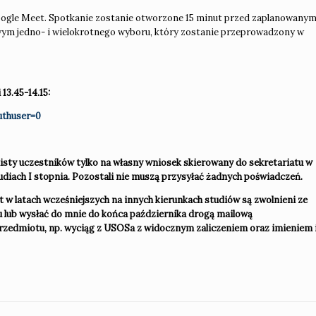
oogle Meet. Spotkanie zostanie otworzone 15 minut przed zaplanowany
wym jedno- i wielokrotnego wyboru, który zostanie przeprowadzony w
 13.45-14.15:
uthuser=0
listy uczestników tylko na własny wniosek skierowany do sekretariatu w
studiach I stopnia. Pozostali nie muszą przysyłać żadnych poświadczeń.
ot w latach wcześniejszych na innych kierunkach studiów są zwolnieni ze
u lub wysłać do mnie do końca października drogą mailową
 przedmiotu, np. wyciąg z USOSa z widocznym zaliczeniem oraz imieniem 