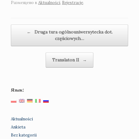
Размещено в
Aktualności
,
Rejestracje
.
Навигация по записям
←
Druga tura ogólnouniwersytecka dot.
częściowych…
Translaton II
→
Язык:
Aktualności
Ankieta
Bez kategorii