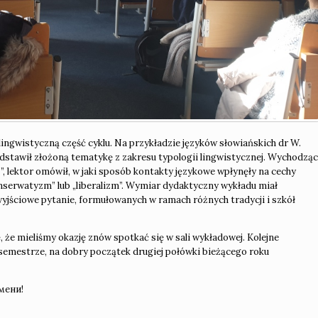
ngwistyczną część cyklu. Na przykładzie języków słowiańskich dr W.
stawił złożoną tematykę z zakresu typologii lingwistycznej. Wychodząc
t?”, lektor omówił, w jaki sposób kontakty językowe wpłynęły na cechy
onserwatyzm” lub „liberalizm”. Wymiar dydaktyczny wykładu miał
yjściowe pytanie, formułowanych w ramach różnych tradycji i szkół
 że mieliśmy okazję znów spotkać się w sali wykładowej. Kolejne
semestrze, na dobry początek drugiej połówki bieżącego roku
мени!