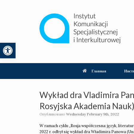
Перейти
к
содержанию
Открыть панель инструментов
lity
Главная
Инст
Wykład dra Vladimira Pan
Rosyjska Akademia Nauk) 
Опубликовано
Wednesday February 9th, 2022
W ramach cyklu „Rosja współczesna: język, literatu
2022 r. odbył się wykład dra Władimira Panowa (Un