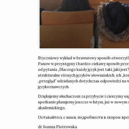
Styczniowy wykład w brawurowy sposób otworzył li
Panow w przystępny i bardzo ciekawy sposób przed
od pytania „Dlaczego każdy język jest taki, jaki jes
strukturalne różnych języków słowiańskich, ich „k
„przegląd” udzielanych dotychczas odpowiedzi na w
językoznawczych.
Dziękujemy słuchaczom za przybycie i cieszymy się,
spotkanie planujemy jeszcze w lutym, już w nowym 
akademickiego.
Оставайтесь с нами, подробности в скором вре
dr Joanna Piotrowska