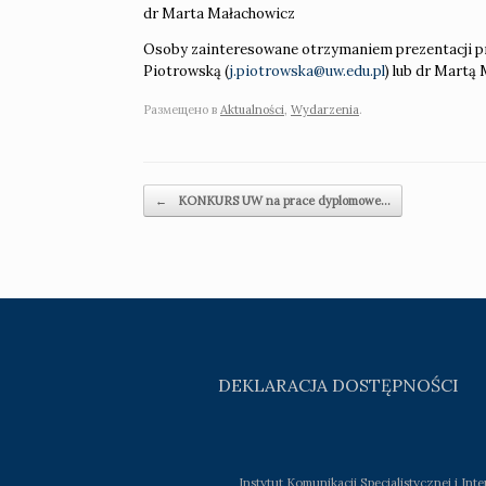
dr Marta Małachowicz
Osoby zainteresowane otrzymaniem prezentacji pr
Piotrowską (
j.piotrowska@uw.edu.pl
) lub dr Martą
Размещено в
Aktualności
,
Wydarzenia
.
Навигация по записям
←
KONKURS UW na prace dyplomowe…
DEKLARACJA DOSTĘPNOŚCI
Instytut Komunikacji Specjalistycznej i In