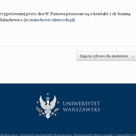
zygotowanej przez dra W. Panowa proszone są o kontakt z dr Joanną
 Małachowicz (
m.malachowicz@uw.edu.pl
).
Zajęcia cyfrowe dla studentów
→
terkulturowej, Wydział Lingwistyki Stosowanej, Uniwersytet Warszawski. Copyright 202