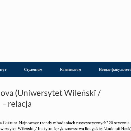
итут
Студентам
Кандидатам
Новые факультет
ova (Uniwersytet Wileński /
– relacja
ra i kultura. Najnowsze trendy w badaniach rusycystycznych” 20 stycznia
iwersytet Wileński / Instytut Językoznawstwa Rosyjskiej Akademii Nauk