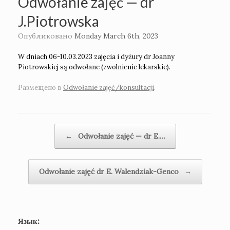
Odwołanie zajęć — dr
J.Piotrowska
Опубликовано
Monday March 6th, 2023
W dniach 06-10.03.2023 zajęcia i dyżury dr Joanny
Piotrowskiej są odwołane (zwolnienie lekarskie).
Размещено в
Odwołanie zajęć/konsultacji
.
Навигация по записям
←
Odwołanie zajęć — dr E.…
Odwołanie zajęć dr E. Walendziak-Genco
→
Язык: