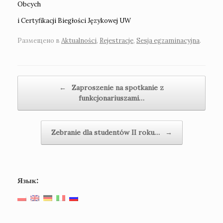
Obcych
i Certyfikacji Biegłości Językowej UW
Размещено в
Aktualności
,
Rejestracje
,
Sesja egzaminacyjna
.
Навигация по записям
←
Zaproszenie na spotkanie z
funkcjonariuszami…
Zebranie dla studentów II roku…
→
Язык: