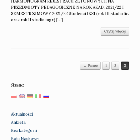
HARMONOGRAM REJESTRACJI ŻETONOWYCH NA
PRZEDMIOTY PEDAGOGICZNE NA ROK AKAD. 2021/22 I
SEMESTR ZIMOWY 2021/22 Studenci IKSI (rok III studia lic.
oraz rok II studia mgr.) […]
Czytaj więcej
Навигация по записям
← Ранее
1
2
3
Язык:
Aktualności
Ankieta
Bez kategorii
Koła Naukowe