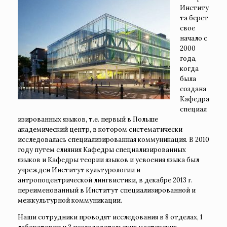
Институ
та берет
свое
начало с
2000
года,
когда
была
создана
Кафедра
специал
изированных языков, т.е. первый в Польше
академический центр, в котором систематически
исследовалась специализированная коммуникация. В 2010
году путем слияния Кафедры специализированных
языков и Кафедры теории языков и усвоения языка был
учрежден Институт культурологии и
антропоцентрической лингвистики, в декабре 2013 г.
переименованный в Институт специализированной и
межкультурной коммуникации.
Наши сотрудники проводят исследования в 8 отделах, 1