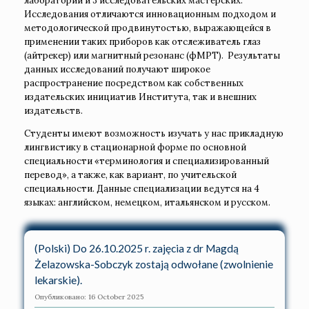
лаборатории и 3 исследовательских мастерских.
Исследования отличаются инновационным подходом и
методологической продвинутостью, выражающейся в
применении таких приборов как отслеживатель глаз
(айтрекер) или магнитный резонанс (фМРТ). Результаты
данных исследований получают широкое
распространение посредством как собственных
издательских инициатив Института, так и внешних
издательств.
Студенты имеют возможность изучать у нас прикладную
лингвистику в стационарной форме по основной
специальности «терминология и специализированный
перевод», а также, как вариант, по учительской
специальности. Данные специализации ведутся на 4
языках: английском, немецком, итальянском и русском.
(Polski) Do 26.10.2025 r. zajęcia z dr Magdą
Żelazowska-Sobczyk zostają odwołane (zwolnienie
lekarskie).
Опубликовано: 16 October 2025