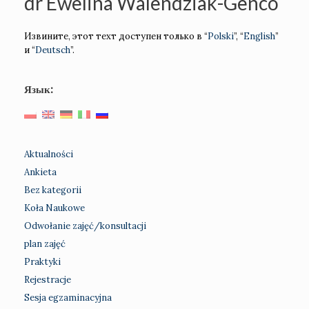
dr Ewelina Walendziak-Genco
Извините, этот техт доступен только в “
Polski
”, “
English
”
и “
Deutsch
”.
Язык:
Aktualności
Ankieta
Bez kategorii
Koła Naukowe
Odwołanie zajęć/konsultacji
plan zajęć
Praktyki
Rejestracje
Sesja egzaminacyjna