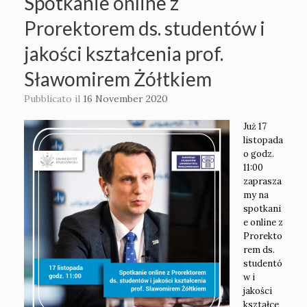
Spotkanie online z
Prorektorem ds. studentów i
jakości kształcenia prof.
Sławomirem Żółtkiem
Pubblicato il
16 November 2020
Już 17
listopada
o godz.
11:00
zaprasza
my na
spotkani
e online z
Prorekto
rem ds.
studentó
w i
jakości
kształce