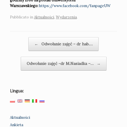
godziny 11:00 na profilu Uniwersytetu
Warszawskiego:
https://www.facebook.com/fanpageUW
Pubblicato in
Aktualności
,
Wydarzenia
.
Navigazione articolo
←
Odwołanie zajęć – dr hab.…
Odwołanie zajęć -dr M.Nasiadka –…
→
Lingua:
Aktualności
Ankieta