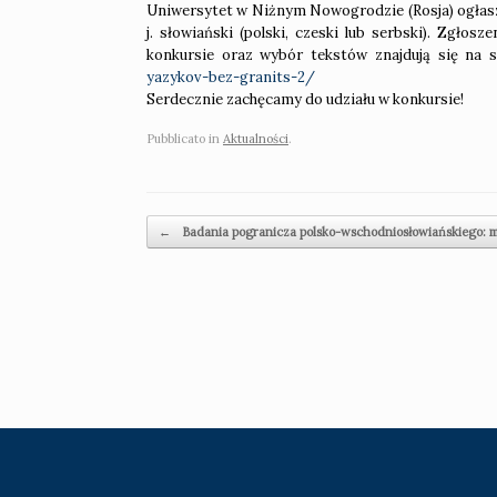
Uniwersytet w Niżnym Nowogrodzie (Rosja) ogłasza
j. słowiański (polski, czeski lub serbski). Zgło
konkursie oraz wybór tekstów znajdują się na 
yazykov-bez-granits-2/
Serdecznie zachęcamy do udziału w konkursie!
Pubblicato in
Aktualności
.
Navigazione articolo
←
Badania pogranicza polsko-wschodniosłowiańskiego: m