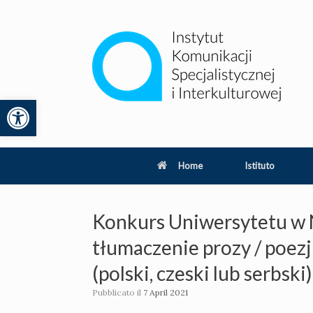
Vai
al
contenuto
Apri la barra degli strumenti
lity
Home
Istituto
Konkurs Uniwersytetu w
tłumaczenie prozy / poezji 
(polski, czeski lub serbski)
Pubblicato il
7 April 2021