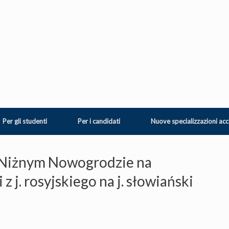
Per gli studenti
Per i candidati
Nuove specializzazioni ac
 Niżnym Nowogrodzie na
z j. rosyjskiego na j. słowiański