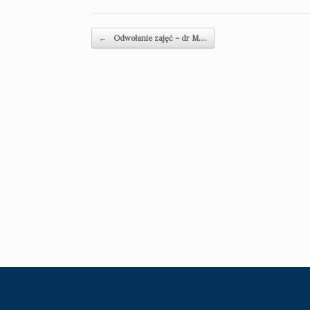
Navigazione articolo
←
Odwołanie zajęć – dr M.…