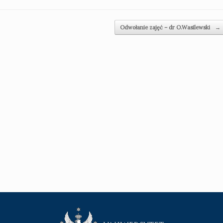
Odwołanie zajęć – dr O.Wasilewski
→