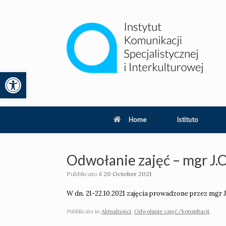
Vai
al
contenuto
Apri la barra degli strumenti
lity
Home
Istituto
Odwołanie zajęć – mgr J.
Pubblicato il
20 October 2021
W dn. 21-22.10.2021 zajęcia prowadzone przez mgr
Pubblicato in
Aktualności
,
Odwołanie zajęć/konsultacji
.