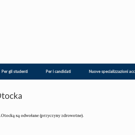
Per gli studenti
Per i candidati
Nuove specializzazioni ac
Otocka
 J.Otocką są odwołane (przyczyny zdrowotne).