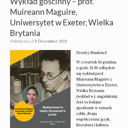
Wykład gościnny – prof.
Muireann Maguire,
Uniwersytet w Exeter, Wielka
Brytania
Pubblicato il
9 December 2021
Drodzy Studenci!
W czwartek 16 grudnia
o godz. 11:30 odbędzie
się wykład prof.
Muireann Maguire z
Uniwersytetu w Exeter,
Wielka Brytania
(wykład w j. angielskim).
Jest to kolejne
spotkanie w ramach
cyklu „Rosja
współczesna: język,
literatura i kultura.