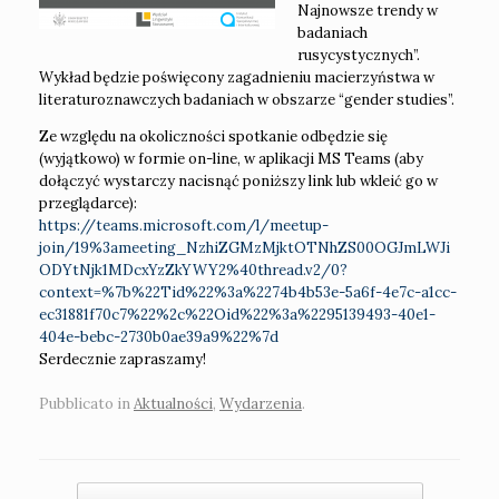
Najnowsze trendy w
badaniach
rusycystycznych”.
Wykład będzie poświęcony zagadnieniu macierzyństwa w
literaturoznawczych badaniach w obszarze “gender studies”.
Ze względu na okoliczności spotkanie odbędzie się
(wyjątkowo) w formie on-line,
w aplikacji MS Teams (aby
dołączyć wystarczy n
acisnąć poniższy link lub wkleić go w
przeglądarce):
https://teams.microsoft.com/l/meetup-
join/19%3ameeting_NzhiZGMzMjktOTNhZS00OGJmLWJi
ODYtNjk1MDcxYzZkYWY2%40thread.v2/0?
context=%7b%22Tid%22%3a%2274b4b53e-5a6f-4e7c-a1cc-
ec31881f70c7%22%2c%22Oid%22%3a%2295139493-40e1-
404e-bebc-2730b0ae39a9%22%7d
Serdecznie zapraszamy!
Pubblicato in
Aktualności
,
Wydarzenia
.
Navigazione articolo