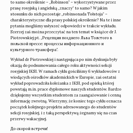
to samo określenie – „Robinson” – wykorzystywane przez
prasę rosyjską i angielską „znaczy” to samo? W jakim
stosunku do nich pozostaje „robinsonada Tołstoja” –
charakterystyczne dla prasy polskiej określenie? Na te i inne
pytania mogliśmy usłyszeć odpowiedzi w trakcie wykładu.
Szerzej zaś można przeczytać na ten temat w książce dr J.
Piotrowskiej pt. „Рецепция позднего Льва Толстого в
польской прессе: процессы информационного и
культурного трансфера”.
Wykład dr Piotrowskiej i następująca po nim dyskusja były
okazją do podsumowania całego roku aktywności sekcji
rosyjskiej IKSI. W ramach cyklu gościliśmy 6 wykładowców z
wiodących ośrodków akademickich w Europie, zaś ostatni
wykład poprowadziła koleżanka z IKSI, pod opieką której
powstają m.in. prace dyplomowe naszych studentów. Bardzo
dziękujemy wszystkim studentom za zaangażowanie i cenną
informację zwrotną. Wierzymy, że koniec tego cyklu oznacza
początek kolejnego projektu adresowanego do studentów
sekcji rosyjskiej, i z taką perspektywą żegnamy się na czas
przerwy wakacyjnej.
До скорой встречи!