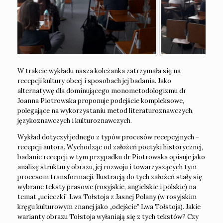
W trakcie wykładu nasza koleżanka zatrzymała się na
recepcji kultury obcej i sposobach jej badania. Jako
alternatywę dla dominującego monometodologizmu dr
Joanna Piotrowska proponuje podejście kompleksowe,
polegające na wykorzystaniu metod literaturoznawczych,
językoznawczych i kulturoznawczych.
Wykład dotyczył jednego z typów procesów recepcyjnych –
recepcji autora. Wychodząc od założeń poetyki historycznej,
badanie recepcji w tym przypadku dr Piotrowska opisuje jako
analizę struktury obrazu, jej rozwoju i towarzyszących tym
procesom transformacji. Ilustracją do tych założeń stały się
wybrane teksty prasowe (rosyjskie, angielskie i polskie) na
temat „ucieczki” Lwa Tołstoja z Jasnej Polany (w rosyjskim
kręgu kulturowym znanej jako „odejście” Lwa Tołstoja). Jakie
warianty obrazu Tołstoja wyłaniają się z tych tekstów? Czy