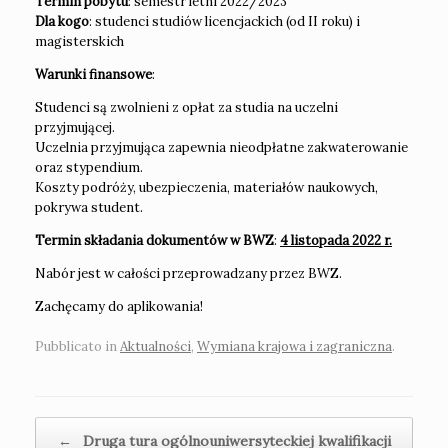
Termin pobytu
: semestr letni 2022/2023
Dla kogo
: studenci studiów licencjackich (od II roku) i
magisterskich
Warunki finansowe
:
Studenci są zwolnieni z opłat za studia na uczelni
przyjmującej.
Uczelnia przyjmująca zapewnia nieodpłatne zakwaterowanie
oraz stypendium.
Koszty podróży, ubezpieczenia, materiałów naukowych,
pokrywa student.
Termin składania dokumentów w BWZ
:
4 listopada 2022 r.
Nabór jest w całości przeprowadzany przez BWZ.
Zachęcamy do aplikowania!
Pubblicato in
Aktualności
,
Wymiana krajowa i zagraniczna
.
Navigazione articolo
←
Druga tura ogólnouniwersyteckiej kwalifikacji