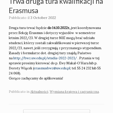
Trwa druga tura kwalifikacji na
Erasmusa
Pubblicato il
3 October 2022
Druga tura trwać będzie
do 14.10.2022r.,
jest koordynowana
przez Sekcję Erasmus i dotyczy wyjazdów w semestrze
letnim 2022/23. W drugiej turze NIE mogą brać udziału
studenci, którzy zostali zakwalifikowani w pierwszej turze
2022/23, nawet, jeśli zrezygnują z przyznanego stypendium.
Zasady i formularze dot. drugiej tury znajdą Państwo
na
http://bwz.uw.edu.pl/studia-2022-2023/
. Pytania w tej
sprawie prosimy kierować do p. Ewy Makal-O’Hara lub p.
Doroty Wiącek (
erasmusbwz@uw.edu.pl
; tel. 55 24 232 lub 55
24 068).
Gorąco zachęcamy do aplikowania!
Pubblicato in
Aktualności
,
Wymiana krajowa i zagraniczna
.
Navigazione articolo