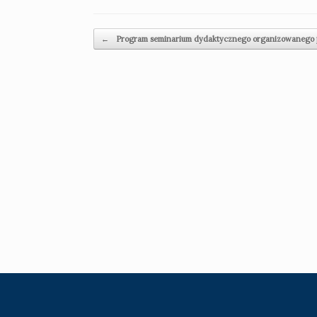
Navigazione articolo
←
Program seminarium dydaktycznego organizowanego