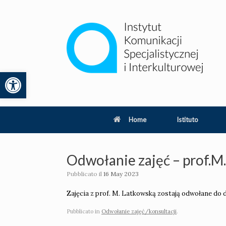
Vai
al
contenuto
Apri la barra degli strumenti
lity
Home
Istituto
Odwołanie zajęć – prof.M
Pubblicato il
16 May 2023
Zajęcia z prof. M. Latkowską zostają odwołane do d
Pubblicato in
Odwołanie zajęć/konsultacji
.