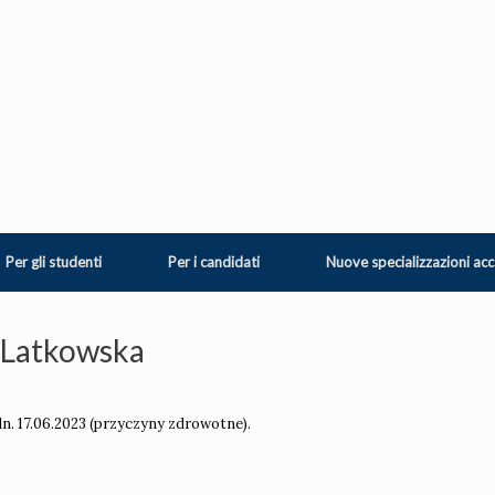
Per gli studenti
Per i candidati
Nuove specializzazioni ac
.Latkowska
n. 17.06.2023 (przyczyny zdrowotne).