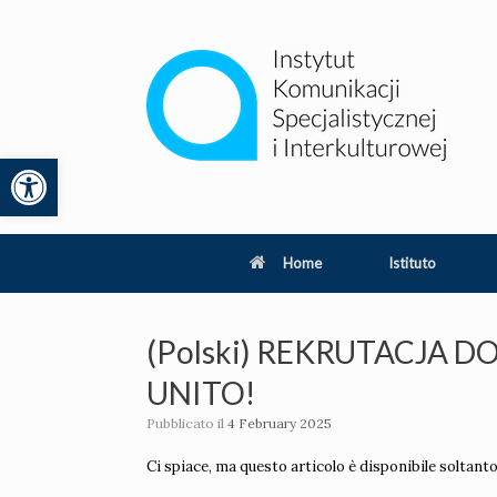
Vai
al
contenuto
Apri la barra degli strumenti
lity
Home
Istituto
(Polski) REKRUTACJA
UNITO!
Pubblicato il
4 February 2025
Ci spiace, ma questo articolo è disponibile soltant