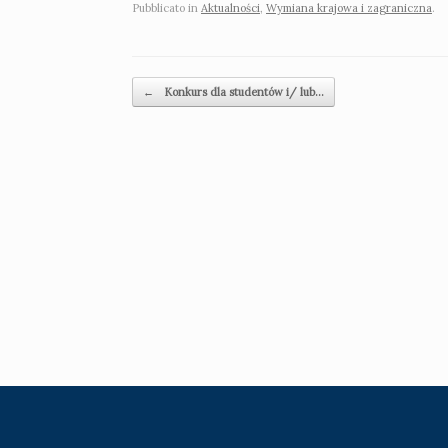
Pubblicato in
Aktualności
,
Wymiana krajowa i zagraniczna
.
Navigazione articolo
←
Konkurs dla studentów i/ lub…