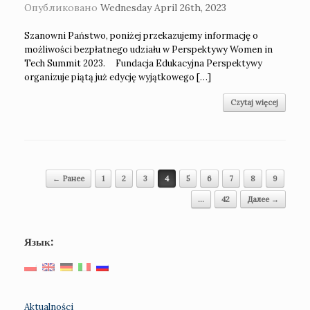
Опубликовано
Wednesday April 26th, 2023
Szanowni Państwo, poniżej przekazujemy informację o
możliwości bezpłatnego udziału w Perspektywy Women in
Tech Summit 2023. Fundacja Edukacyjna Perspektywy
organizuje piątą już edycję wyjątkowego […]
Czytaj więcej
Навигация по записям
← Ранее
1
2
3
4
5
6
7
8
9
…
42
Далее →
Язык:
Aktualności