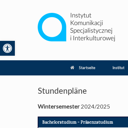
Zum
Inhalt
springen
Werkzeugleiste öffnen
lity
Startseite
Institut
Stundenpläne
Wintersemester
2024/2025
Bachelorstudium - Präsenzstudium