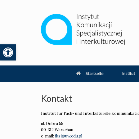
Zum
Inhalt
springen
Werkzeugleiste öffnen
lity
Startseite
Institut
Kontakt
Institut für Fach- und Interkulturelle Kommunikati
ul. Dobra 55
00-312 Warschau
e-mail:
iksi@uw.edu.pl