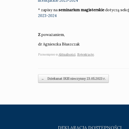
licencjackie 2023-2024
* zapisy na
seminarium magisterskie
dotyczą sekc
2023-2024
Z poważaniem,
dr Agnieszka Błaszczak
Размещено в
Aktualności
,
Rejestracje
.
Навигация по записям
←
Dziekanat IKSI nieczynny 23.05.2023 r.
DEKLARACJA DOSTĘPNOŚCI