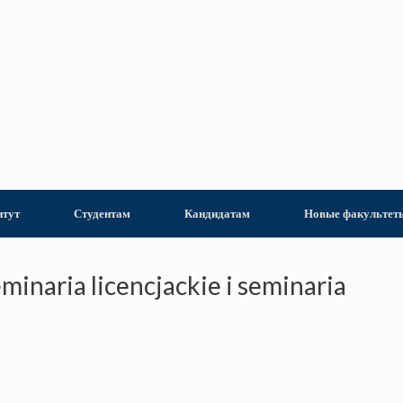
итут
Студентам
Кандидатам
Новые факультет
minaria licencjackie i seminaria