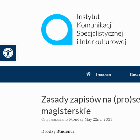
Перейти
к
содержанию
Открыть панель инструментов
lity
Главная
Инст
Zasady zapisów na (pro)se
magisterskie
Опубликовано
Monday May 22nd, 2023
Drodzy Studenci,