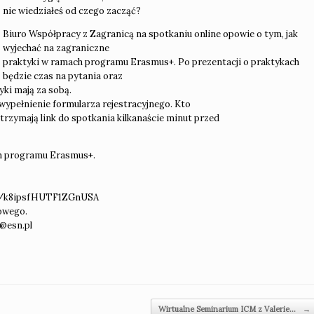
nie wiedziałeś od czego zacząć?
Biuro Współpracy z Zagranicą na spotkaniu online opowie o tym, jak
wyjechać na zagraniczne
praktyki w ramach programu Erasmus+. Po prezentacji o praktykach
będzie czas na pytania oraz
yki mają za sobą.
 wypełnienie formularza rejestracyjnego. Kto
otrzymają link do spotkania kilkanaście minut przed
ch programu Erasmus+.
e/k8ipsfHUTF1ZGnUSA
lowego.
w@esn.pl
Wirtualne Seminarium ICM z Valerie…
→