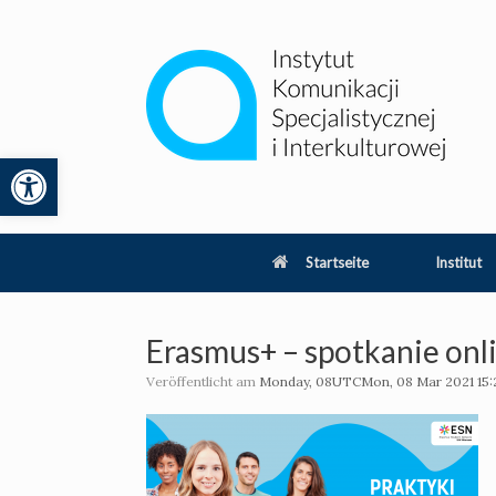
Zum
Inhalt
springen
Werkzeugleiste öffnen
lity
Startseite
Institut
Erasmus+ – spotkanie onl
Veröffentlicht am
Monday, 08UTCMon, 08 Mar 2021 15:2