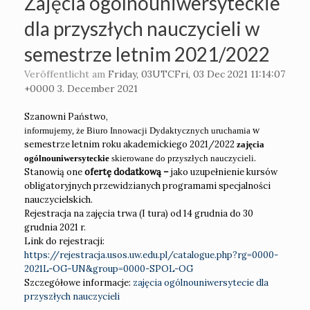
Zajęcia ogólnouniwersyteckie
dla przyszłych nauczycieli w
semestrze letnim 2021/2022
Veröffentlicht am
Friday, 03UTCFri, 03 Dec 2021 11:14:07
+0000 3. December 2021
Szanowni Państwo,
w
informujemy, że Biuro Innowacji Dydaktycznych uruchamia
semestrze letnim roku akademickiego 2021/2022
zajęcia
.
ogólnouniwersyteckie
skierowane do przyszłych nauczycieli
Stanowią one
ofertę dodatkową –
jako uzupełnienie kursów
obligatoryjnych przewidzianych programami specjalności
nauczycielskich.
Rejestracja na zajęcia trwa (I tura) od 14 grudnia do 30
grudnia 2021 r.
Link do rejestracji:
https://rejestracja.usos.uw.edu.pl/catalogue.php?rg=0000-
2021L-OG-UN&group=0000-SPOL-OG
Szczegółowe informacje:
zajęcia ogólnouniwersytecie dla
przyszłych nauczycieli