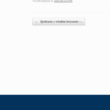
Veröffentlicht in
AktualnościDE
.
Beitragsnavigation
←
Spotkania z włoskim biznesem –…