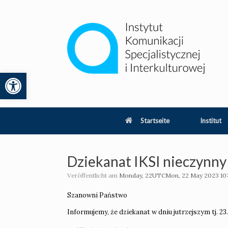
Zum
Inhalt
springen
Werkzeugleiste öffnen
lity
Startseite
Institut
Dziekanat IKSI nieczynny 
Veröffentlicht am
Monday, 22UTCMon, 22 May 2023 10:
Szanowni Państwo
Informujemy, że dziekanat w dniu jutrzejszym tj. 23