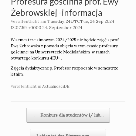
Profesura gościnna prof. Ewy
Żebrowskiej -informacja
Veröffentlicht am
Tuesday, 24UTCTue, 24 Sep 2024
13:07:59 +0000 24. September 2024
W semestrze zimowym 2024/2025 nie będzie zajęć z prof.
Ewą Żebrowska z powodu objęcia w tym czasie profesury
gościnnej na Uniwersytecie Mediolańskim w ramach
otwartego konkursu 4EU+ .
Zajęcia dydaktyczne p. Profesor rozpocznie w semestrze
letnim.
Veröffentlicht in
AktualnościDE
.
Beitragsnavigation
←
Konkurs dla studentów i/ lub…
Leider ist der Eintrag nur…
→