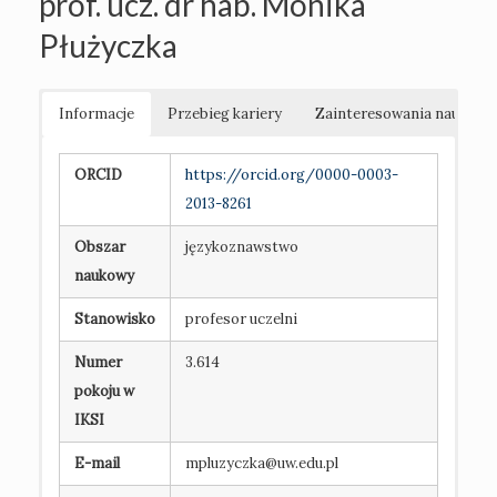
prof. ucz. dr hab. Monika
Płużyczka
Informacje
Przebieg kariery
Zainteresowania naukowe
ORCID
https://orcid.org/0000-0003-
2013-8261
Obszar
językoznawstwo
naukowy
Stanowisko
profesor uczelni
Numer
3.614
pokoju w
IKSI
E-mail
mpluzyczka@uw.edu.pl