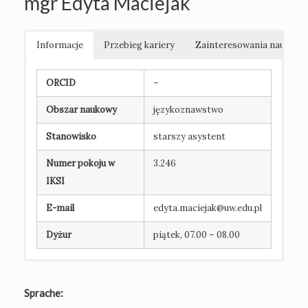
mgr Edyta Maciejak
Informacje
Przebieg kariery
Zainteresowania naukowe
ORCID
–
Obszar naukowy
językoznawstwo
Stanowisko
starszy asystent
Numer pokoju w
3.246
IKSI
E-mail
edyta.maciejak@uw.edu.pl
Dyżur
piątek, 07.00 – 08.00
Magister Lingwistyki Stosowanej ze
dydaktyka języków obcych
Książki
specjalnością tłumaczenie i nauczanie języka
elementy kulturowe w nauczaniu języków
Sprache:
angielskiego i języka rosyjskiego,
obcych
Rozdziały
Uniwersytet Warszawski 1995
nauczanie gramatyki języka angielskiego