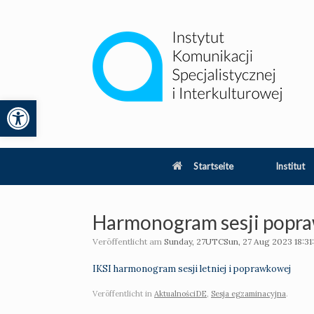
Zum
Inhalt
springen
Werkzeugleiste öffnen
lity
Startseite
Institut
Harmonogram sesji popr
Veröffentlicht am
Sunday, 27UTCSun, 27 Aug 2023 18:31
IKSI harmonogram sesji letniej i poprawkowej
Veröffentlicht in
AktualnościDE
,
Sesja egzaminacyjna
.