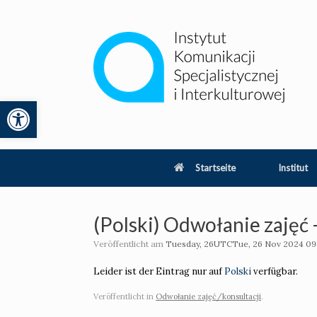
Zum
Inhalt
springen
Werkzeugleiste öffnen
lity
Startseite
Institut
(Polski) Odwołanie zajęć
Veröffentlicht am
Tuesday, 26UTCTue, 26 Nov 2024 09
Leider ist der Eintrag nur auf
Polski
verfügbar.
Veröffentlicht in
Odwołanie zajęć/konsultacji
.