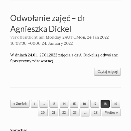
Odwołanie zajęć – dr
Agnieszka Dickel
Veröffentlicht am
Monday, 24UTCMon, 24 Jan 2022
10:08:30 +0000 24. January 2022
W dniach 24.01.-27.01.2022 zajęcia z dr A. Dickel są odwołane
9przyczyny zdrowotne).
Czytaj więcej
Beitragsnavigation
« Zurück
1
…
13
14
15
16
17
18
19
20
21
22
23
…
28
Weiter »
Sprache: