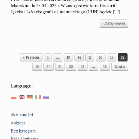
lekarskim do 23.04.2022 r. W zastępstwie kurs Historii
Języka i Leksykografii z j. niemieckiego (HIJN) będzie […]
Czytaj więcej
Post navigation
« Previous
1
…
13
14
15
16
17
18
19
20
21
22
23
…
28
Next »
Language:
Aktualności
Ankieta
Bez kategorii