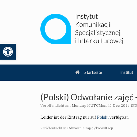
Zum
Inhalt
springen
Werkzeugleiste öffnen
lity
Startseite
Institut
(Polski) Odwołanie zajęć 
Veröffentlicht am
Monday, 16UTCMon, 16 Dec 2024 13:
Leider ist der Eintrag nur auf
Polski
verfügbar.
Veröffentlicht in
Odwołanie zajęć/konsultacji
.