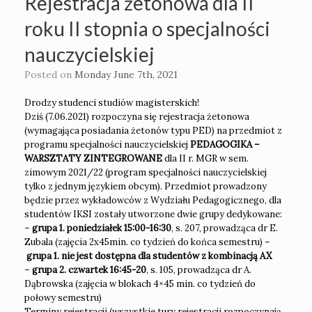
Rejestracja żetonowa dla II
roku II stopnia o specjalności
nauczycielskiej
Posted on
Monday June 7th, 2021
Drodzy studenci studiów magisterskich!
Dziś (7.06.2021) rozpoczyna się rejestracja żetonowa
(wymagająca posiadania żetonów typu PED) na przedmiot z
programu specjalności nauczycielskiej
PEDAGOGIKA –
WARSZTATY ZINTEGROWANE
dla II r. MGR w sem.
zimowym 2021/22 (program specjalności nauczycielskiej
tylko z jednym językiem obcym). Przedmiot prowadzony
będzie przez wykładowców z Wydziału Pedagogicznego, dla
studentów IKSI zostały utworzone dwie grupy dedykowane:
–
grupa 1.
poniedziałek 15:00-16:30
, s. 207, prowadząca dr E.
Zubala (zajęcia 2x45min. co tydzień do końca semestru) –
grupa 1. nie jest dostępna dla studentów z kombinacją AX
–
grupa 2.
czwartek 16:45-20
, s. 105, prowadząca dr A.
Dąbrowska (zajęcia w blokach 4×45 min. co tydzień do
połowy semestru)
Terminy rejestracji (wszystkie tury rejestracji rozpoczynają