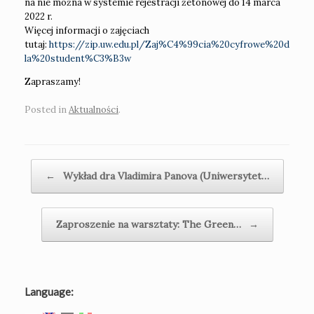
na nie można w systemie rejestracji żetonowej do 14 marca
2022 r.
Więcej informacji o zajęciach
tutaj:
https://zip.uw.edu.pl/Zaj%C4%99cia%20cyfrowe%20d
la%20student%C3%B3w
Zapraszamy!
Posted in
Aktualności
.
Post navigation
←
Wykład dra Vladimira Panova (Uniwersytet…
Zaproszenie na warsztaty: The Green…
→
Language: