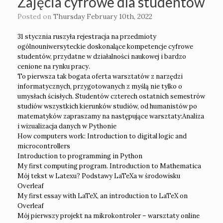
Zajęcia cyfrowe dla studentów
Posted on
Thursday February 10th, 2022
31 stycznia ruszyła rejestracja na przedmioty
ogólnouniwersyteckie doskonalące kompetencje cyfrowe
studentów, przydatne w działalności naukowej i bardzo
cenione na rynku pracy.
To pierwsza tak bogata oferta warsztatów z narzędzi
informatycznych, przygotowanych z myślą nie tylko o
umysłach ścisłych. Studentów czterech ostatnich semestrów
studiów wszystkich kierunków studiów, od humanistów po
matematyków zapraszamy na następujące warsztaty:Analiza
i wizualizacja danych w Pythonie
How computers work: Introduction to digital logic and
microcontrollers
Introduction to programming in Python
My first computing program. Introduction to Mathematica
Mój tekst w Latexu? Podstawy LaTeXa w środowisku
Overleaf
My first essay with LaTeX, an introduction to LaTeX on
Overleaf
Mój pierwszy projekt na mikrokontroler – warsztaty online