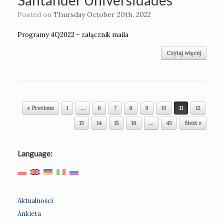
Santander Universidades
Posted on
Thursday October 20th, 2022
Programy 4Q2022 – załącznik maila
Czytaj więcej
Post navigation
« Previous
1
…
6
7
8
9
10
11
12
13
14
15
16
…
43
Next »
Language:
Aktualności
Ankieta