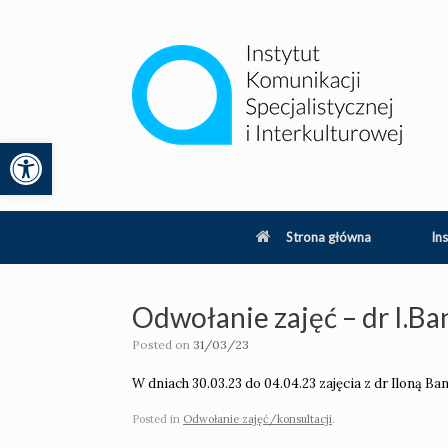
Skip
to
content
Otwórz pasek narzędzi
lity
Strona główna
Ins
Odwołanie zajęć – dr I.Ba
Posted on
31/03/23
W dniach 30.03.23 do 04.04.23 zajęcia z dr Iloną B
Posted in
Odwołanie zajęć/konsultacji
.