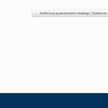
Post navigation
←
Konferencja językoznawstwa włoskiego „”L’italiano in