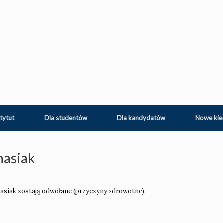
tytut
Dla studentów
Dla kandydatów
Nowe kie
nasiak
anasiak zostają odwołane (przyczyny zdrowotne).