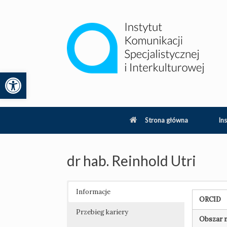
Skip
to
content
Otwórz pasek narzędzi
lity
Strona główna
Ins
dr hab. Reinhold Utri
Informacje
ORCID
Przebieg kariery
Obszar 