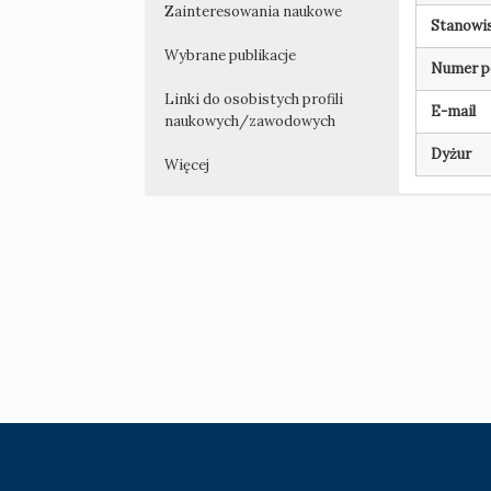
Zainteresowania naukowe
Stanowi
Wybrane publikacje
Numer po
Linki do osobistych profili
E-mail
naukowych/zawodowych
Dyżur
Więcej
d
P
Książki
W
I
m
D
1
B
O
Rozdział