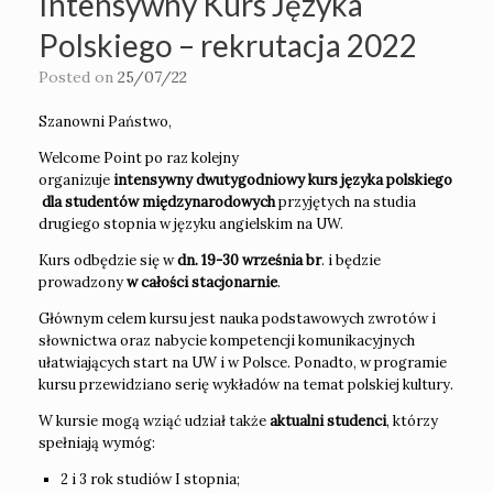
Intensywny Kurs Języka
Polskiego – rekrutacja 2022
Posted on
25/07/22
Szanowni Państwo,
Welcome Point po raz kolejny
organizuje
intensywny dwutygodniowy kurs języka polskiego
dla studentów międzynarodowych
przyjętych na studia
drugiego stopnia w języku angielskim na UW.
Kurs odbędzie się w
dn. 19-30 września br
. i będzie
prowadzony
w całości stacjonarnie
.
Głównym celem kursu jest nauka podstawowych zwrotów i
słownictwa oraz nabycie kompetencji komunikacyjnych
ułatwiających start na UW i w Polsce. Ponadto, w programie
kursu przewidziano serię wykładów na temat polskiej kultury.
W kursie mogą wziąć udział także
aktualni studenci
, którzy
spełniają wymóg:
2 i 3 rok studiów I stopnia;