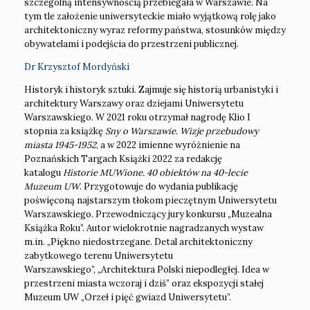
szczególną intensywnością przebiegała w Warszawie. Na
tym tle założenie uniwersyteckie miało wyjątkową rolę jako
architektoniczny wyraz reformy państwa, stosunków między
obywatelami i podejścia do przestrzeni publicznej.
Dr Krzysztof Mordyński
Historyk i historyk sztuki. Zajmuje się historią urbanistyki i
architektury Warszawy oraz dziejami Uniwersytetu
Warszawskiego. W 2021 roku otrzymał nagrodę Klio I
stopnia za książkę
Sny o Warszawie. Wizje przebudowy
miasta 1945-1952
, a w 2022 imienne wyróżnienie na
Poznańskich Targach Książki 2022 za redakcję
katalogu
Historie MUWione. 40 obiektów na 40-lecie
Muzeum UW
. Przygotowuje do wydania publikację
poświęconą najstarszym tłokom pieczętnym Uniwersytetu
Warszawskiego. Przewodniczący jury konkursu „Muzealna
Książka Roku”. Autor wielokrotnie nagradzanych wystaw
m.in. „Piękno niedostrzegane. Detal architektoniczny
zabytkowego terenu Uniwersytetu
Warszawskiego”, „Architektura Polski niepodległej. Idea w
przestrzeni miasta wczoraj i dziś” oraz ekspozycji stałej
Muzeum UW „Orzeł i pięć gwiazd Uniwersytetu”.