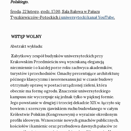
Polskiego.
Środa, 22 lutego, godz. 17.00, Sala Balowa w Pałacu
Tyszkiewiczów-Potockich
i
uniwersytecki kanał YouTube
.
WSTĘP WOLNY
Abstrakt wykładu:
Zabytkowy zespół budynków uniwersyteckich przy
Krakowskim Przedmieściu swą wyszukaną elegancją
niezmiennie i o każdej porze roku zachwyca akademików,
turystów i przechodniów. Gmachy prezentujące architekturę
późnego klasycyzmu i neorenesansu już w czasie budowy
otrzymały oprawę w postaci urządzonej zieleni, która
obecnie ma formę ogrodu. Znaczenie uniwersyteckiego
kampusu nie wyczerpuje się jednak tylko w pięknej formie.
Jego powstanie w drugiej i trzeciej dekadzie XIX w. łączyło się
bowiem z szerszym zjawiskiem ruchu budowlanego w całym
Królestwie Polskim (Kongresowym) o wyraźnie określonym
profilu ideowym. Wznoszenie nowych gmachów publicznych,
kościołów i kamienic oraz przebudowa dawnych pałaców ze