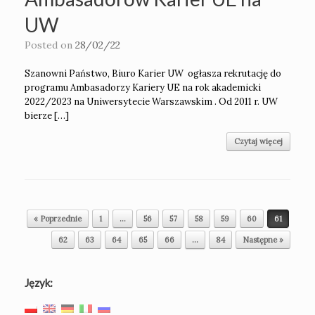
UW
Posted on
28/02/22
Szanowni Państwo, Biuro Karier UW ogłasza rekrutację do
programu Ambasadorzy Kariery UE na rok akademicki
2022/2023 na Uniwersytecie Warszawskim . Od 2011 r. UW
bierze […]
Czytaj więcej
Post navigation
« Poprzednie
1
…
56
57
58
59
60
61
62
63
64
65
66
…
84
Następne »
Język: