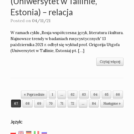
(Uniwersytet w Tallinie,
Estonia) – relacja
Posted on
04/11/21
W ramach cyklu „Rosja współczesna: język, literatura i kultura.
Najnowsze trendy w badaniach rusycystycznych” 13
października 2021 r. odbył się wykład prof. Grigorija Utgofa
(Uniwersytet w Tallinie, Estonia) pt. […]
Czytaj więcej
Post navigation
« Poprzednie
1
…
62
63
64
65
66
67
68
69
70
71
72
…
84
Następne »
Język: