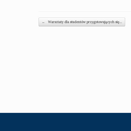
Post navigation
←
Warsztaty dla studentów przygotowujących się…