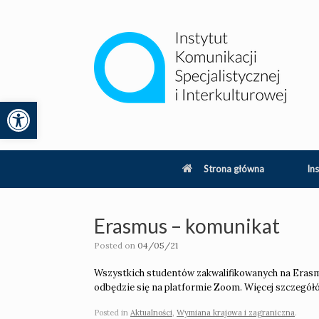
Skip
to
content
Otwórz pasek narzędzi
lity
Strona główna
Ins
Erasmus – komunikat
Posted on
04/05/21
Wszystkich studentów zakwalifikowanych na Erasm
odbędzie się na platformie Zoom. Więcej szczegó
Posted in
Aktualności
,
Wymiana krajowa i zagraniczna
.